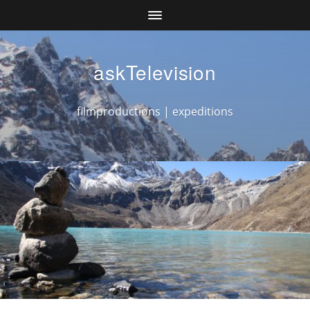
askTelevision
filmproductions | expeditions